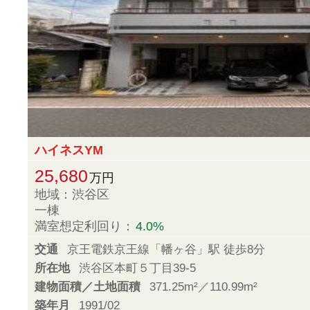
ハイネスYM
25,680
万円
地域：渋谷区
一棟
満室想定利回り：
4.0%
交通
京王電鉄京王線「幡ヶ谷」駅 徒歩8分
所在地
渋谷区本町５丁目39-5
建物面積／土地面積
371.25m²／110.99m²
築年月
1991/02