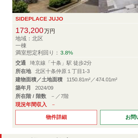
SIDEPLACE JUJO
173,200
万円
地域：北区
一棟
満室想定利回り：
3.8%
交通
埼京線「十条」駅 徒歩2分
所在地
北区十条仲原１丁目1-3
建物面積／土地面積
1150.81m²／474.01m²
築年月
2024/09
所在階 / 階数
－／7階
現況年間収入
－
物件詳細
お問