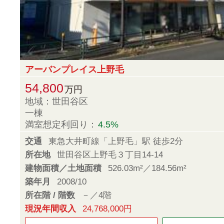
アーバンプレイス上野毛
54,800
万円
地域：世田谷区
一棟
満室想定利回り：
4.5%
交通
東急大井町線「上野毛」駅 徒歩2分
所在地
世田谷区上野毛３丁目14-14
建物面積／土地面積
526.03m²／184.56m²
築年月
2008/10
所在階 / 階数
－／4階
現況年間収入
24,768,000円